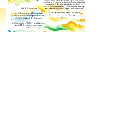
Je m'inscris !
Mon Imaginarium
Association loi 1901
Siret 792 918 856 00016
Les illustrations de Mon Imaginarium sont une
création originale de Jack Coffey.
Aucune reproduction ou utilisation n'est autorisée.